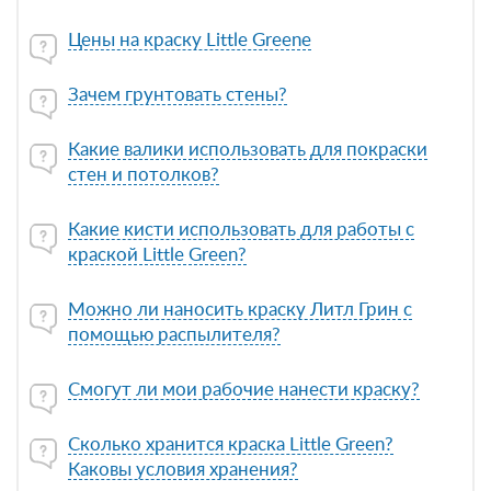
Цены на краску Little Greene
Зачем грунтовать стены?
Какие валики использовать для покраски
стен и потолков?
Какие кисти использовать для работы с
краской Little Green?
Можно ли наносить краску Литл Грин с
помощью распылителя?
Смогут ли мои рабочие нанести краску?
Сколько хранится краска Little Green?
Каковы условия хранения?