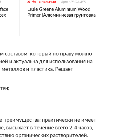
Нет в наличии
1
Арт.: PLGAWP1
rface
Little Greene Aluminium Wood
сех
Primer (Алюминиевая грунтовка
для смолянистых пород дерева)
ным составом, который по праву можно
ией и актуальна для использования на
 металлов и пластика. Решает
тки;
 преимущества: практически не имеет
, высыхает в течение всего 2-4 часов,
ствию органических растворителей.