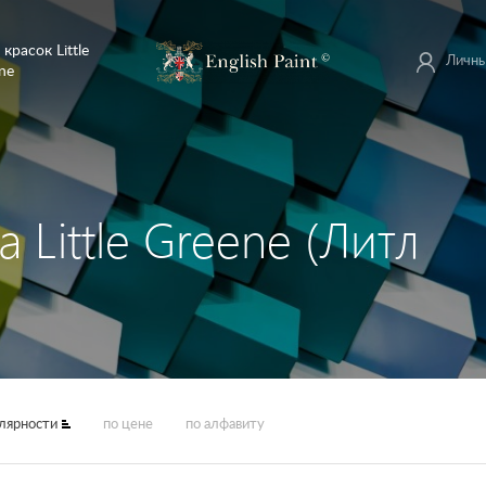
 красок Little
Личны
ne
 Little Greene (Литл
улярности
по цене
по алфавиту