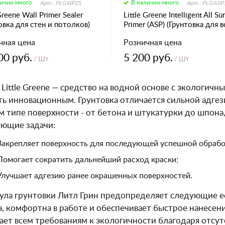
личии много
В наличии много
Арт.: PLGWP25
Арт.: PLGASP
 Greene Wall Primer Sealer
Little Greene Intelligent All Su
овка для стен и потолков)
Primer (ASP) (Грунтовка для в
видов поверхностей)
чная цена
Розничная цена
00 руб.
5 200 руб.
/ Шт
/ Шт
 Little Greene — средство на водной основе с экологич
ть инновационным. Грунтовка отличается сильной адгез
 типе поверхности - от бетона и штукатурки до шпона,
ющие задачи:
Закрепляет поверхность для последующей успешной обрабо
Помогает сократить дальнейший расход краски;
Улучшает адгезию ранее окрашенных поверхностей.
ла грунтовки Литл Грин предопределяет следующие ее
а, комфортна в работе и обеспечивает быстрое нанесение
ает всем требованиям к экологичности благодаря отсут