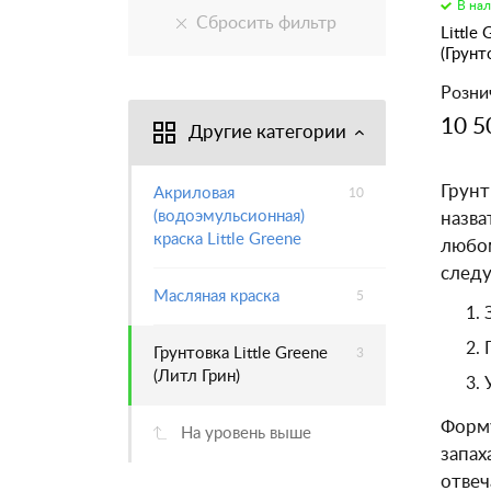
В на
Little
(Грунт
Розни
10 5
Другие категории
Грунт
Акриловая
10
(водоэмульсионная)
назва
краска Little Greene
любом
следу
Масляная краска
5
Грунтовка Little Greene
3
(Литл Грин)
Форму
На уровень выше
запах
отвеч