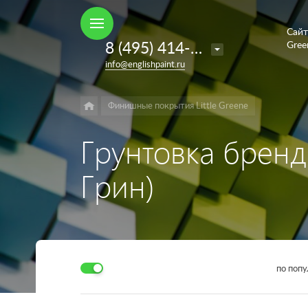
Сайт
Например,
8 (495) 414-35-98
Gree
French
Найти
в каталоге
info@englishpaint.ru
Grey
Финишные покрытия Little Greene
Грунтовка бренда
Грин)
по поп