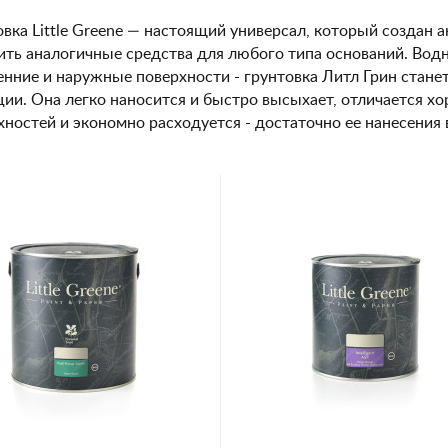
овка Little Greene — настоящий универсал, который создан 
ить аналогичные средства для любого типа оснований. Водн
енние и наружные поверхности - грунтовка Литл Грин ста
ции. Она легко наносится и быстро высыхает, отличается х
хностей и экономно расходуется - достаточно ее нанесения в