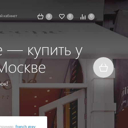
й кабинет
0
0
0
e — купить у
Москве
ок!
пример,
french grey