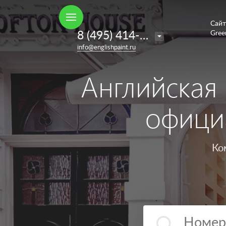
Сайт
Например,
8 (495) 414-35-98
Gree
French
Найти
в каталоге
info@englishpaint.ru
Grey
Английская 
офици
Ко