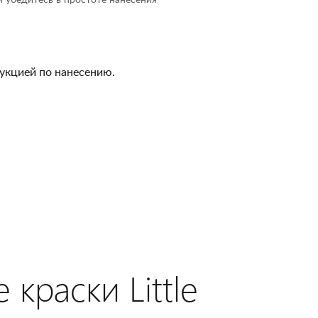
 убедитесь в простоте нанесения
рукцией по нанесению.
краски Little