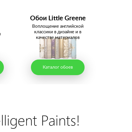
Обои Little Greene
Воплощение английской
классики в дизайне и в
я
качестве материалов
Каталог обоев
ligent Paints!