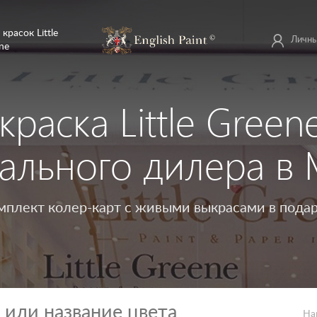
 красок Little
Личны
ne
краска Little Green
ального дилера в 
мплект колер-карт с живыми выкрасами в подар
На