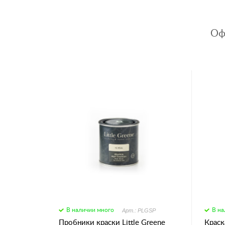
Оф
В наличии много
В на
Арт.: PLGSP
Пробники краски Little Greene
Краска