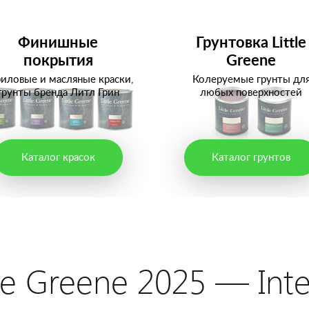
Финишные
Грунтовка Little
покрытия
Greene
иловые и масляные краски,
Колеруемые грунты дл
грунты бренда Литл Грин
любых поверхностей
Каталог красок
Каталог грунтов
e Greene 2025 — Intel