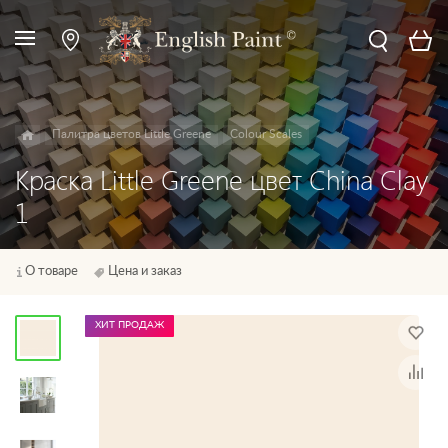
Палитра цветов Little Greene
Colour Scales
Краска Little Greene цвет China Clay
1
О товаре
Цена и заказ
ХИТ ПРОДАЖ