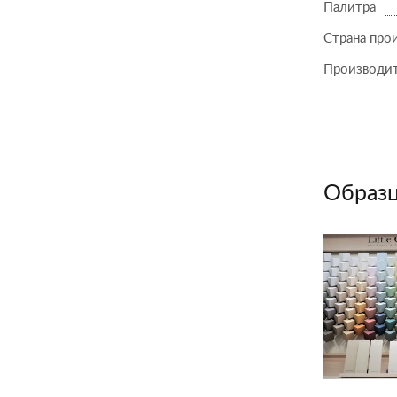
Палитра
Страна про
Производи
Образц