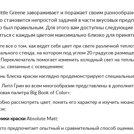
ittle Greene завораживает и поражает своим разнообра
то становится непростой задачей в части вкусовых пред
р был правильным. Для этого вам доступны следующи
ться с каждым цветом максимально близко для принят
те все о том, как ведет себя цвет при свете различной теп
ального стенда, на котором под углом 20 градусов разме
 Переключатель помогает изменить холодный свет на теплы
ы, связанные с освещением;
нь блеска краски наглядно продемонстрируют специальны
 Литл Грин во всем многообразии представлены в дополнит
овая палитра Big Book of Color»;
бно рассмотреть цвет, понять его характер и изучить нюа
см;
ики краски
Absolute Matt;
 кто предпочитает опытный и сравнительный способ оценки