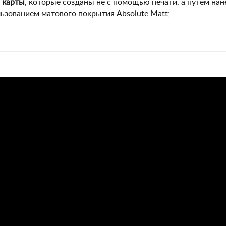
 карты
, которые созданы не с помощью печати, а путем нан
ьзованием матового покрытия Absolute Matt;