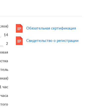
 слоя)
Обязательная сертификация
14
Свидетельство о регистрации
2
товая
истка
итель
нная)
1 час
 часа
того