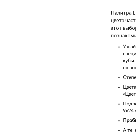
Палитра L
цвета час
этот выбо
познакоми
Узнай
специ
кубы.
нюанс
Степе
Цвета
«Цвет
Подро
9х24 
Пробн
А те,