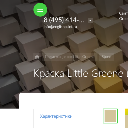
Сайт
Например,
8 (495) 414-35-98
Gree
French
Найти
в каталоге
info@englishpaint.ru
Grey
Палитра цветов Little Greene
Stone
Краска Little Greene
Характеристики