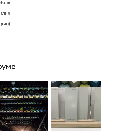
Stone
глия
Грин)
-руме