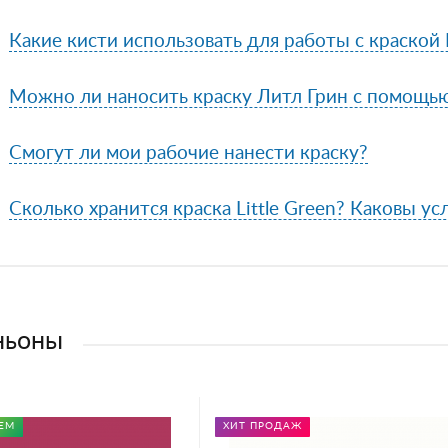
Какие кисти использовать для работы с краской L
Можно ли наносить краску Литл Грин с помощь
Смогут ли мои рабочие нанести краску?
Сколько хранится краска Little Green? Каковы ус
ньоны
ЕМ
ХИТ ПРОДАЖ