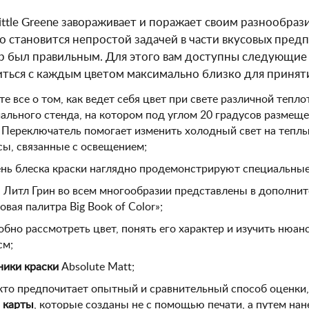
ittle Greene завораживает и поражает своим разнообра
то становится непростой задачей в части вкусовых пред
р был правильным. Для этого вам доступны следующи
ться с каждым цветом максимально близко для принят
те все о том, как ведет себя цвет при свете различной теп
ального стенда, на котором под углом 20 градусов разме
 Переключатель помогает изменить холодный свет на теплы
ы, связанные с освещением;
нь блеска краски наглядно продемонстрируют специальны
 Литл Грин во всем многообразии представлены в дополнит
овая палитра Big Book of Color»;
бно рассмотреть цвет, понять его характер и изучить нюа
см;
ики краски
Absolute Matt;
 кто предпочитает опытный и сравнительный способ оценки
 карты
, которые созданы не с помощью печати, а путем нан