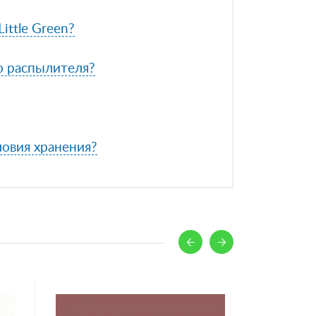
ittle Green?
ю распылителя?
ловия хранения?