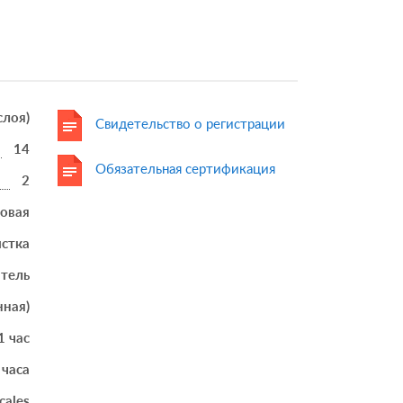
 слоя)
Свидетельство о регистрации
14
Обязательная сертификация
2
товая
истка
итель
нная)
1 час
 часа
cales