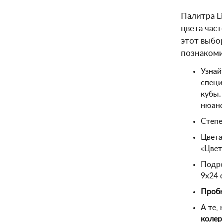
Палитра L
цвета час
этот выбо
познакоми
Узнай
специ
кубы.
нюанс
Степе
Цвета
«Цвет
Подро
9х24 
Пробн
А те,
колер