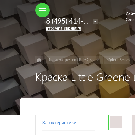
Сайт
Например,
8 (495) 414-35-98
Gree
French
Найти
в каталоге
info@englishpaint.ru
Grey
Палитра цветов Little Greene
Colour Scales
Краска Little Greene
Характеристики