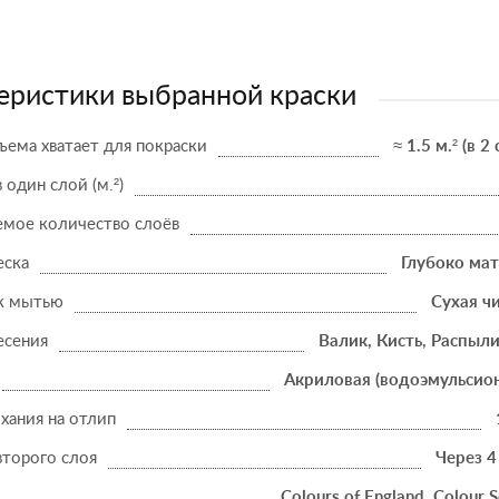
еристики выбранной краски
ъема хватает для покраски
≈ 1.5 м.² (в 2
в один слой (м.²)
мое количество слоёв
еска
Глубоко ма
к мытью
Сухая ч
есения
Валик, Кисть, Распыл
Акриловая (водоэмульсио
хания на отлип
второго слоя
Через 4
Colours of England, Colour S