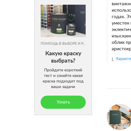
винтажно
использо
годах. Э
уместен 
эклектич
изыскан
облик пр
ПОМОЩЬ В ВЫБОРЕ И РАСЧЕТЕ
аристокр
Какую краску
Характ
выбрать?
Пройдите короткий
тест и узнайте какая
краска подходит под
ваши задачи
Узнать