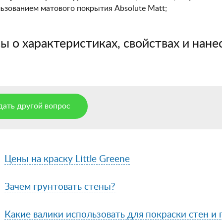
ьзованием матового покрытия Absolute Matt;
 о характеристиках, свойствах и нанес
дать другой вопрос
Цены на краску Little Greene
Зачем грунтовать стены?
Какие валики использовать для покраски стен и