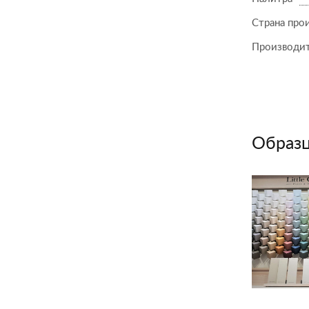
Страна про
Производи
Образц