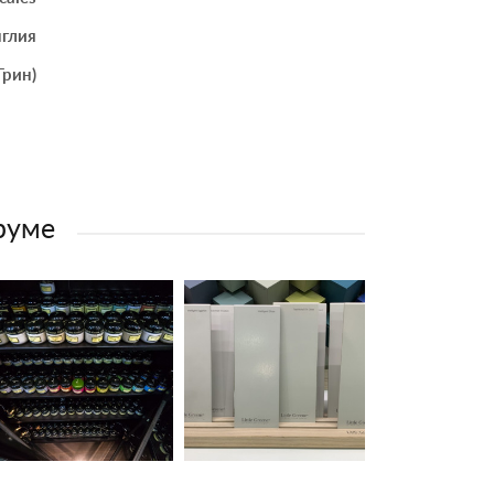
глия
Грин)
-руме