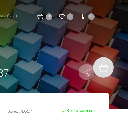
й кабинет
0
0
0
87
Арт.: PLGSP
В наличии много