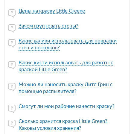
Цены на краску Little Greene
Зачем грунтовать стены?
Какие валики использовать для покраски
стен и потолков?
Какие кисти использовать для работы с
краской Little Green?
Можно ли наносить краску Литл Грин с
помощью распылителя?
Смогут ли мои рабочие нанести краску?
Сколько хранится краска Little Green?
Каковы условия хранения?