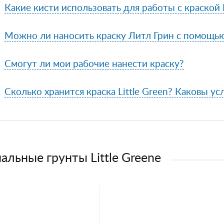
Какие кисти использовать для работы с краской L
Можно ли наносить краску Литл Грин с помощь
Смогут ли мои рабочие нанести краску?
Сколько хранится краска Little Green? Каковы ус
альные грунты Little Greene