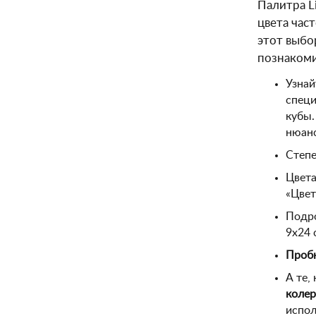
Палитра L
цвета час
этот выбо
познакоми
Узнай
специ
кубы.
нюанс
Степе
Цвета
«Цвет
Подро
9х24 
Пробн
А те,
колер
испол