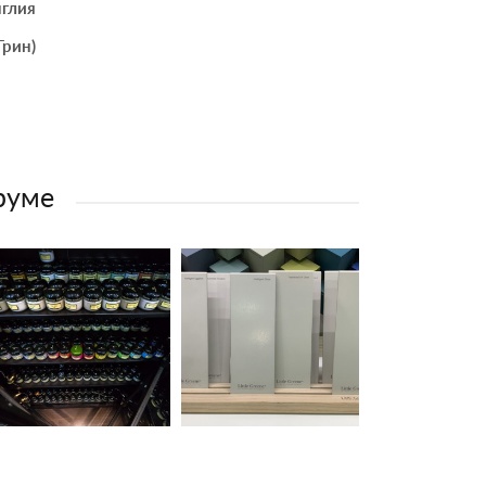
глия
Грин)
-руме