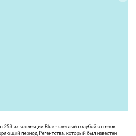
lin 258 из коллекции Blue - светлый голубой оттенок,
оряющий период Регентства, который был известен