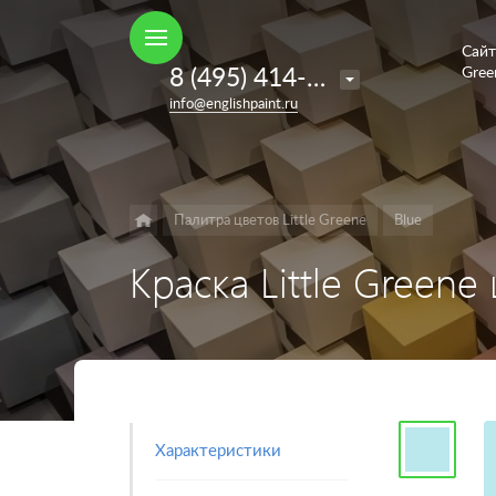
Сайт
Например,
8 (495) 414-35-98
Gree
French
Найти
в каталоге
info@englishpaint.ru
Grey
Палитра цветов Little Greene
Blue
Краска Little Greene 
Характеристики