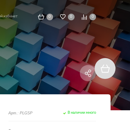
й кабинет
0
0
0
Арт.: PLGSP
В наличии много