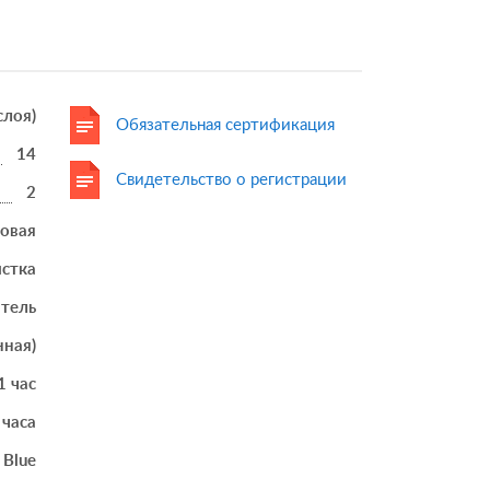
 слоя)
Обязательная сертификация
14
Свидетельство о регистрации
2
товая
истка
итель
нная)
1 час
 часа
Blue