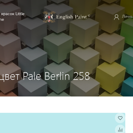
 красок Little
Личны
ne
цвет Pale Berlin 258