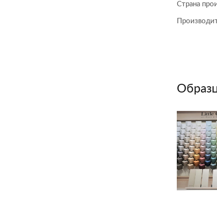
Страна про
Производи
Образц