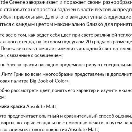
ittle Greene завораживает и поражает своим разнообра
то становится непростой задачей в части вкусовых пред
р был правильным. Для этого вам доступны следующи
ться с каждым цветом максимально близко для принят
те все о том, как ведет себя цвет при свете различной теп
ального стенда, на котором под углом 20 градусов разме
 Переключатель помогает изменить холодный свет на теплы
ы, связанные с освещением;
нь блеска краски наглядно продемонстрируют специальны
 Литл Грин во всем многообразии представлены в дополнит
овая палитра Big Book of Color»;
бно рассмотреть цвет, понять его характер и изучить нюа
см;
ики краски
Absolute Matt;
 кто предпочитает опытный и сравнительный способ оценки
 карты
, которые созданы не с помощью печати, а путем нан
ьзованием матового покрытия Absolute Matt;