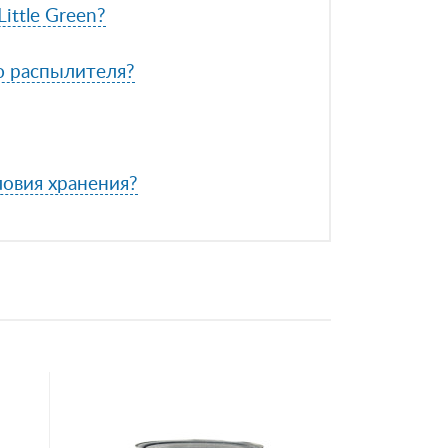
ittle Green?
ю распылителя?
ловия хранения?