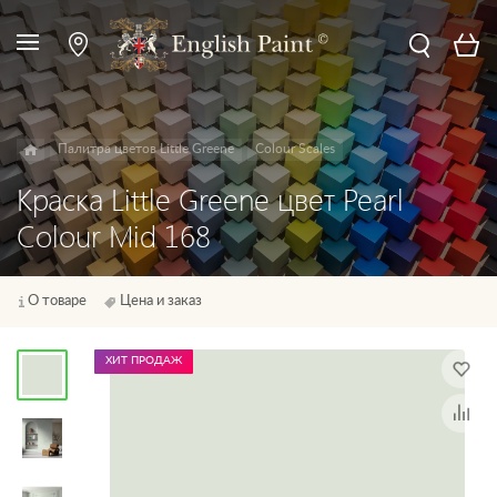
Палитра цветов Little Greene
Colour Scales
Краска Little Greene цвет Pearl
Colour Mid 168
О товаре
Цена и заказ
ХИТ ПРОДАЖ