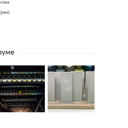
глия
Грин)
-руме