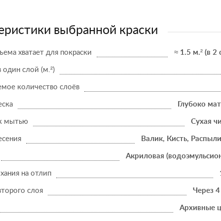
еристики выбранной краски
ъема хватает для покраски
≈ 1.5 м.² (в 2
в один слой (м.²)
мое количество слоёв
еска
Глубоко ма
к мытью
Сухая ч
есения
Валик, Кисть, Распыл
Акриловая (водоэмульсио
хания на отлип
второго слоя
Через 4
Архивные ц