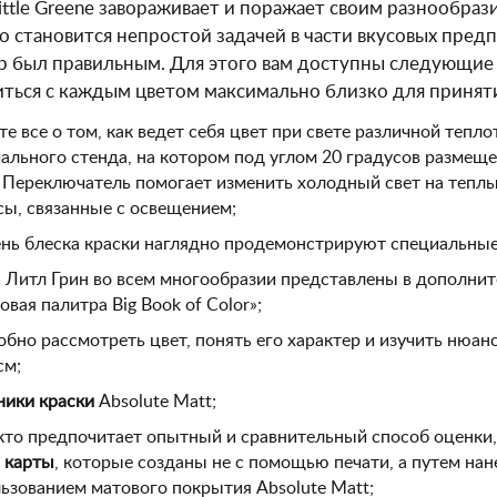
ittle Greene завораживает и поражает своим разнообра
то становится непростой задачей в части вкусовых пред
р был правильным. Для этого вам доступны следующи
ться с каждым цветом максимально близко для принят
те все о том, как ведет себя цвет при свете различной теп
ального стенда, на котором под углом 20 градусов разме
 Переключатель помогает изменить холодный свет на теплы
ы, связанные с освещением;
нь блеска краски наглядно продемонстрируют специальны
 Литл Грин во всем многообразии представлены в дополнит
овая палитра Big Book of Color»;
бно рассмотреть цвет, понять его характер и изучить нюа
см;
ики краски
Absolute Matt;
 кто предпочитает опытный и сравнительный способ оценки
 карты
, которые созданы не с помощью печати, а путем нан
ьзованием матового покрытия Absolute Matt;