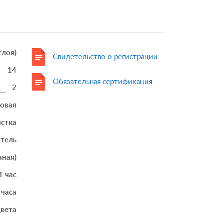
 слоя)
Свидетельство о регистрации
14
Обязательная сертификация
2
товая
истка
итель
нная)
1 час
 часа
вета