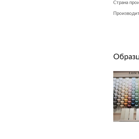
Страна про
Производи
Образц