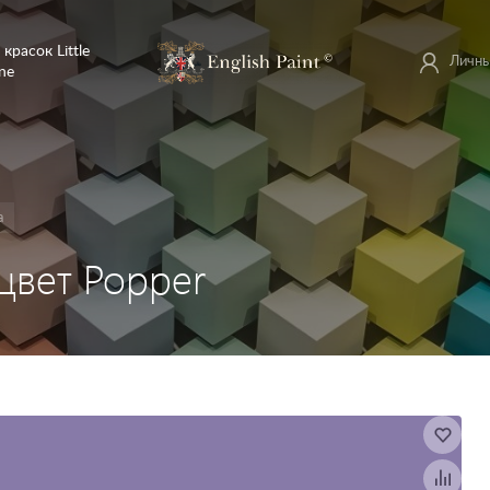
 красок Little
Личны
ne
а
 цвет Popper