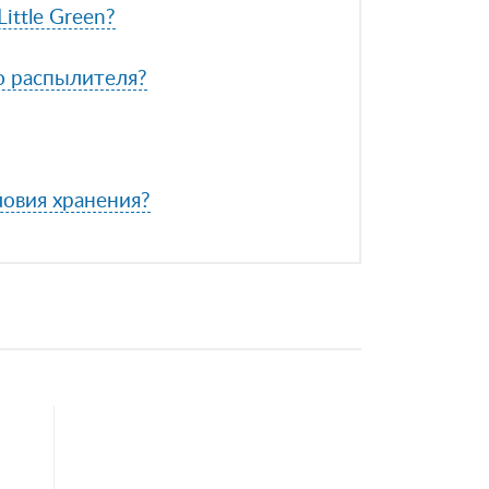
ittle Green?
ю распылителя?
ловия хранения?