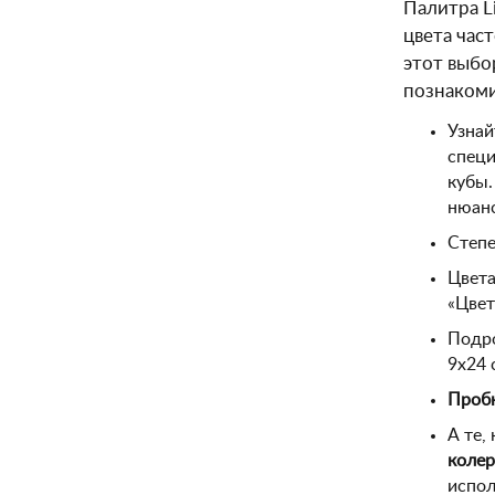
Палитра L
цвета час
этот выбо
познакоми
Узнай
специ
кубы.
нюанс
Степе
Цвета
«Цвет
Подро
9х24 
Пробн
А те,
колер
испол