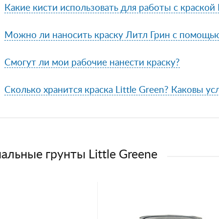
Какие кисти использовать для работы с краской L
Можно ли наносить краску Литл Грин с помощь
Смогут ли мои рабочие нанести краску?
Сколько хранится краска Little Green? Каковы ус
альные грунты Little Greene