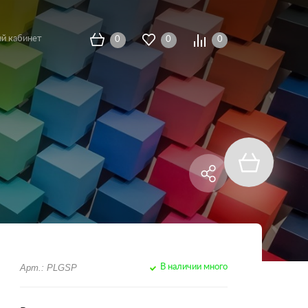
й кабинет
0
0
0
Арт.: PLGSP
В наличии много