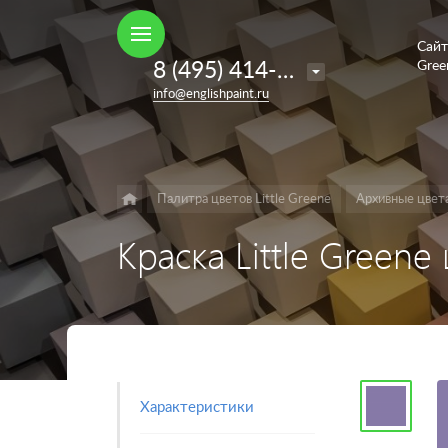
Сайт
Например,
8 (495) 414-35-98
Gree
French
Найти
в каталоге
info@englishpaint.ru
Grey
Палитра цветов Little Greene
Архивные цвет
Краска Little Greene
Характеристики