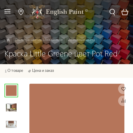
Палитра цветов Little Greene
Архивные цвета
Краска Little Greene цвет Pot Red
О товаре
Цена и заказ