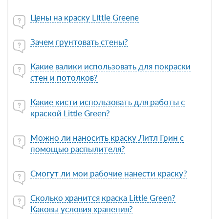
Цены на краску Little Greene
Зачем грунтовать стены?
Какие валики использовать для покраски
стен и потолков?
Какие кисти использовать для работы с
краской Little Green?
Можно ли наносить краску Литл Грин с
помощью распылителя?
Смогут ли мои рабочие нанести краску?
Сколько хранится краска Little Green?
Каковы условия хранения?