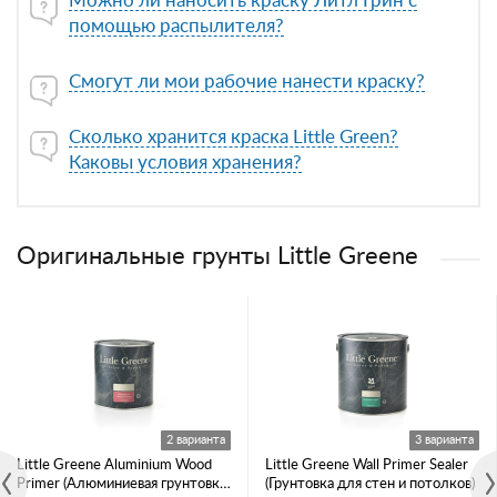
Можно ли наносить краску Литл Грин с
помощью распылителя?
Смогут ли мои рабочие нанести краску?
Сколько хранится краска Little Green?
Каковы условия хранения?
Оригинальные грунты Little Greene
2 варианта
3 варианта
Little Greene Aluminium Wood
Little Greene Wall Primer Sealer
Primer (Алюминиевая грунтовка
(Грунтовка для стен и потолков)