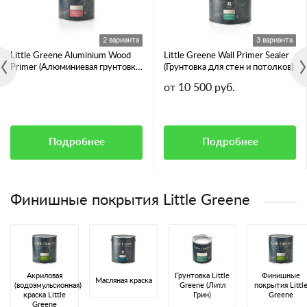
2 варианта
3 варианта
Little Greene Aluminium Wood
Little Greene Wall Primer Sealer
Primer (Алюминиевая грунтовка
(Грунтовка для стен и потолков)
для смолянистых пород дерева)
от 10 500 руб.
Подробнее
Подробнее
Финишные покрытия Little Greene
Акриловая
Грунтовка Little
Финишные
Масляная краска
(водоэмульсионная)
Greene (Литл
покрытия Littl
краска Little
Грин)
Greene
Greene