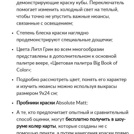
демонстрирующие краску кубы. Переключатель
помогает изменить холодный свет на теплый,
чтобы точно не упустить важные нюансы,
связанные с освещением;
Степень блеска краски наглядно
продемонстрируют специальные дощечки;
Цвета Литл Грин во всем многообразии
представлены в дополнительном к основной
палитре веере, «Цветовая палитра Big Book of
Color»;
Подробно рассмотреть цвет, понять его характер
и изучить нюансы можно используя выкрасы
размером 9х24 см;
Пробники краски
Absolute Matt;
А те, кто предпочитает опытный и сравнительный
способ оценки, могут
бесплатно получить в шоу-
руме колер карты
, которые созданы не с
помощью печати, а путем нанесения краски прямо