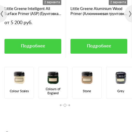
2 варианта
2 варианта
Little Greene Intelligent All
Little Greene Aluminium Wood
Surface Primer (ASP) (Грунтовка
Primer (Алюминиевая грунтовка
для всех видов поверхностей)
для смолянистых пород дерева)
от 5 200 руб.
Подробнее
Подробнее
Colours of
Colour Scales
Stone
Grey
England