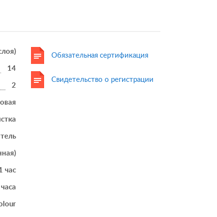
 слоя)
Обязательная сертификация
14
Свидетельство о регистрации
2
товая
истка
итель
нная)
1 час
 часа
olour