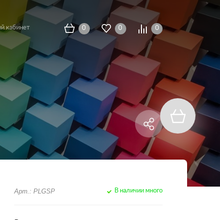
й кабинет
0
0
0
Арт.: PLGSP
В наличии много