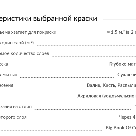
еристики выбранной краски
ъема хватает для покраски
≈ 1.5 м.² (в 2
в один слой (м.²)
мое количество слоёв
еска
Глубоко ма
к мытью
Сухая ч
есения
Валик, Кисть, Распыл
Акриловая (водоэмульсио
хания на отлип
второго слоя
Через 4
Big Book Of C