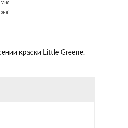
глия
Грин)
ении краски Little Greene.