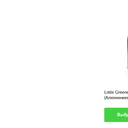
Little Gree
(Алюминиев
смолянисты
Выбр