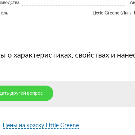
изводства
Ан
тель
Little Greene (Литл 
 о характеристиках, свойствах и нанес
дать другой вопрос
Цены на краску Little Greene