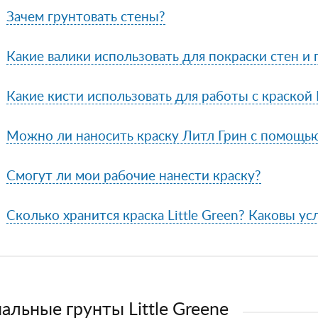
Зачем грунтовать стены?
Какие валики использовать для покраски стен и
Какие кисти использовать для работы с краской L
Можно ли наносить краску Литл Грин с помощь
Смогут ли мои рабочие нанести краску?
Сколько хранится краска Little Green? Каковы ус
альные грунты Little Greene