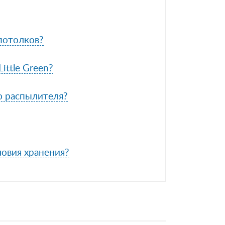
 потолков?
ittle Green?
ю распылителя?
ловия хранения?