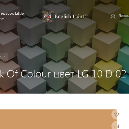
 красок Little
Личны
ne
our
ok Of Colour цвет LG 10 D 02