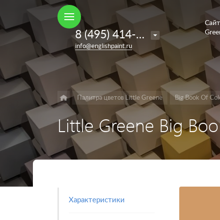
Сайт
Например,
8 (495) 414-35-98
Gree
French
Найти
в каталоге
info@englishpaint.ru
Grey
Палитра цветов Little Greene
Big Book Of Col
Little Greene Big Bo
Характеристики