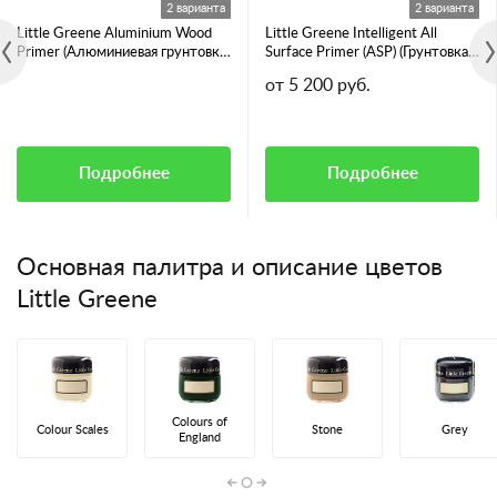
2 варианта
2 варианта
Little Greene Aluminium Wood
Little Greene Intelligent All
Primer (Алюминиевая грунтовка
Surface Primer (ASP) (Грунтовка
для смолянистых пород дерева)
для всех видов поверхностей)
от 5 200 руб.
Подробнее
Подробнее
Основная палитра и описание цветов
Little Greene
Colours of
Colour Scales
Stone
Grey
England