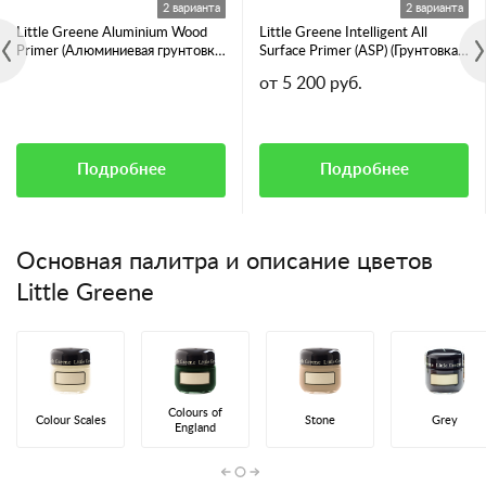
2 варианта
2 варианта
Little Greene Aluminium Wood
Little Greene Intelligent All
Primer (Алюминиевая грунтовка
Surface Primer (ASP) (Грунтовка
для смолянистых пород дерева)
для всех видов поверхностей)
от 5 200 руб.
Подробнее
Подробнее
Основная палитра и описание цветов
Little Greene
Colours of
Colour Scales
Stone
Grey
England