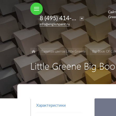
Сайт
Например,
8 (495) 414-35-98
Gree
French
Найти
в каталоге
info@englishpaint.ru
Grey
Палитра цветов Little Greene
Big Book Of Col
Little Greene Big Bo
Характеристики