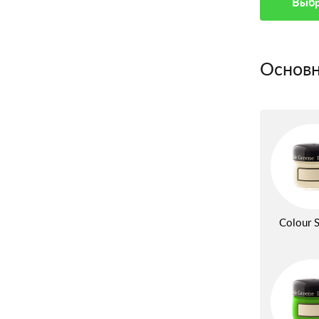
Выбр
Основн
Colour S