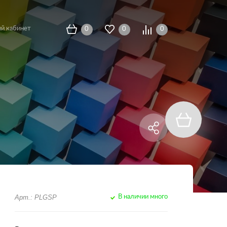
й кабинет
0
0
0
Арт.: PLGSP
В наличии много