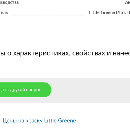
изводства
Ан
тель
Little Greene (Литл 
 о характеристиках, свойствах и нанес
дать другой вопрос
Цены на краску Little Greene