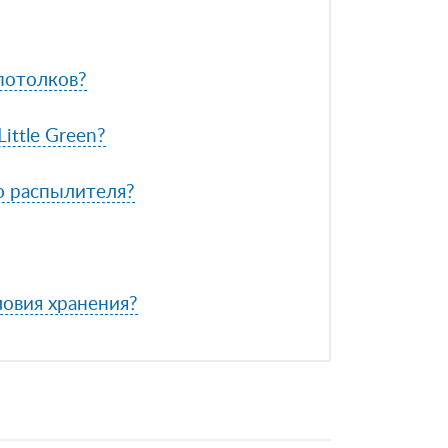
 потолков?
ittle Green?
ю распылителя?
ловия хранения?