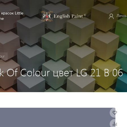
 красок Little
Личны
ne
our
ok Of Colour цвет LG 21 B 06