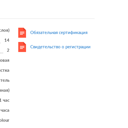
 слоя)
Обязательная сертификация
14
Свидетельство о регистрации
2
товая
истка
итель
нная)
1 час
 часа
olour