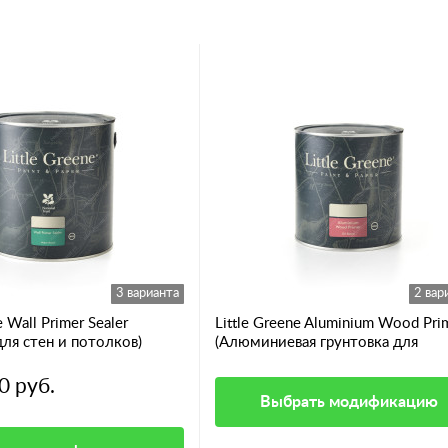
3 варианта
2 вар
e Wall Primer Sealer
Little Greene Aluminium Wood Pri
для стен и потолков)
(Алюминиевая грунтовка для
смолянистых пород дерева)
0 руб.
Выбрать модификацию