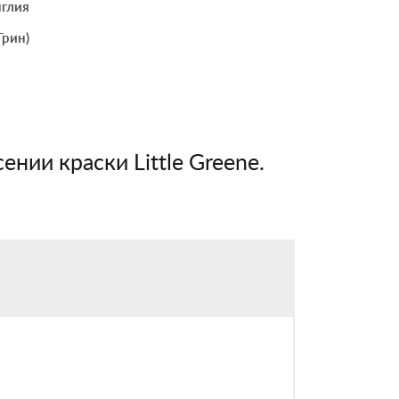
глия
Грин)
ении краски Little Greene.