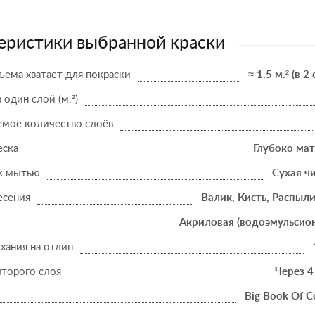
еристики выбранной краски
ъема хватает для покраски
≈ 1.5 м.² (в 2
в один слой (м.²)
мое количество слоёв
еска
Глубоко ма
к мытью
Сухая ч
есения
Валик, Кисть, Распыл
Акриловая (водоэмульсио
хания на отлип
второго слоя
Через 4
Big Book Of C