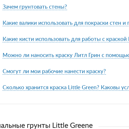
Зачем грунтовать стены?
Какие валики использовать для покраски стен и
Какие кисти использовать для работы с краской L
Можно ли наносить краску Литл Грин с помощь
Смогут ли мои рабочие нанести краску?
Сколько хранится краска Little Green? Каковы ус
альные грунты Little Greene