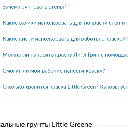
Зачем грунтовать стены?
Какие валики использовать для покраски стен и
Какие кисти использовать для работы с краской L
Можно ли наносить краску Литл Грин с помощь
Смогут ли мои рабочие нанести краску?
Сколько хранится краска Little Green? Каковы ус
альные грунты Little Greene