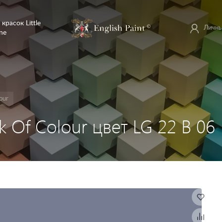
 красок Little
Личны
ne
our
ok Of Colour цвет LG 22 B 06