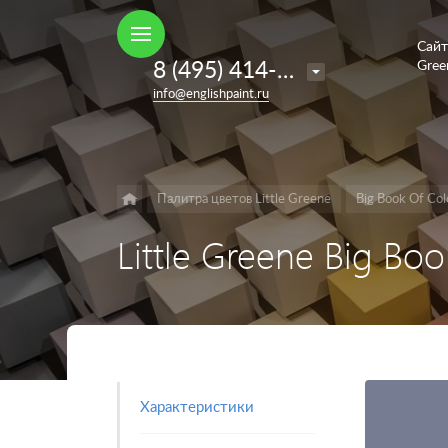
Сайт
Например,
8 (495) 414-35-98
Gree
French
Найти
в каталоге
info@englishpaint.ru
Grey
Палитра цветов Little Greene
Big Book Of Col
Little Greene Big Bo
Характеристики