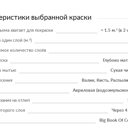
еристики выбранной краски
ъема хватает для покраски
≈ 1.5 м.² (в 2
в один слой (м.²)
мое количество слоёв
еска
Глубоко ма
к мытью
Сухая ч
есения
Валик, Кисть, Распыл
Акриловая (водоэмульсио
хания на отлип
второго слоя
Через 4
Big Book Of C