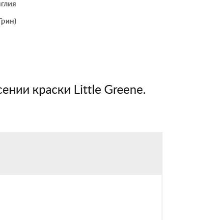
глия
Грин)
ении краски Little Greene.