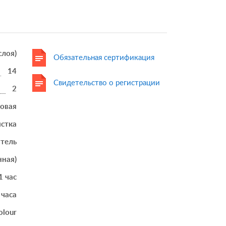
 слоя)
Обязательная сертификация
14
Свидетельство о регистрации
2
товая
истка
итель
нная)
1 час
 часа
olour