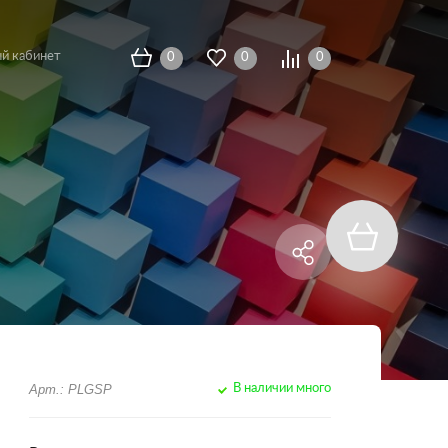
й кабинет
0
0
0
Арт.: PLGSP
В наличии много