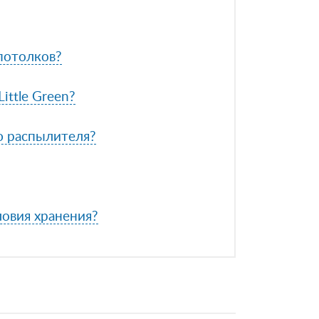
 потолков?
ittle Green?
ю распылителя?
ловия хранения?