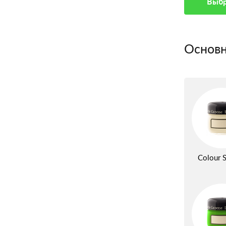
Выбр
Основн
Colour S