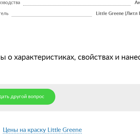
изводства
Ан
тель
Little Greene (Литл 
 о характеристиках, свойствах и нанес
дать другой вопрос
Цены на краску Little Greene