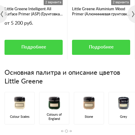
2 варианта
2 варианта
Little Greene Intelligent All
Little Greene Aluminium Wood
Surface Primer (ASP) (Грунтовка
Primer (Алюминиевая грунтовка
для всех видов поверхностей)
для смолянистых пород дерева)
от 5 200 руб.
Подробнее
Подробнее
Основная палитра и описание цветов
Little Greene
Colours of
Colour Scales
Stone
Grey
England