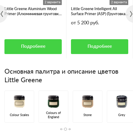
2 варианта
2 варианта
Little Greene Aluminium Wood
Little Greene Intelligent All
Primer (Алюминиевая грунтовка
Surface Primer (ASP) (Грунтовка
для смолянистых пород дерева)
для всех видов поверхностей)
от 5 200 руб.
Подробнее
Подробнее
Основная палитра и описание цветов
Little Greene
Colours of
Colour Scales
Stone
Grey
England