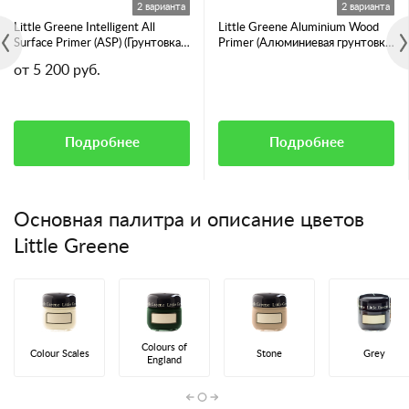
2 варианта
2 варианта
Little Greene Intelligent All
Little Greene Aluminium Wood
Surface Primer (ASP) (Грунтовка
Primer (Алюминиевая грунтовка
для всех видов поверхностей)
для смолянистых пород дерева)
от 5 200 руб.
Подробнее
Подробнее
Основная палитра и описание цветов
Little Greene
Colours of
Colour Scales
Stone
Grey
England