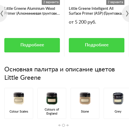
2 варианта
2 варианта
Little Greene Aluminium Wood
Little Greene Intelligent All
Primer (Алюминиевая грунтовка
Surface Primer (ASP) (Грунтовка
для смолянистых пород дерева)
для всех видов поверхностей)
от 5 200 руб.
Подробнее
Подробнее
Основная палитра и описание цветов
Little Greene
Colours of
Colour Scales
Stone
Grey
England