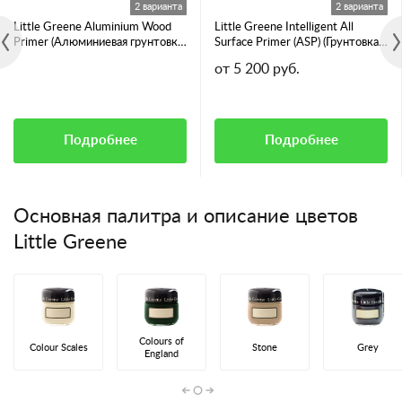
2 варианта
2 варианта
Little Greene Aluminium Wood
Little Greene Intelligent All
Primer (Алюминиевая грунтовка
Surface Primer (ASP) (Грунтовка
для смолянистых пород дерева)
для всех видов поверхностей)
от 5 200 руб.
Подробнее
Подробнее
Основная палитра и описание цветов
Little Greene
Colours of
Colour Scales
Stone
Grey
England