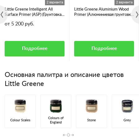
2 варианта
2 варианта
Little Greene Intelligent All
Little Greene Aluminium Wood
Surface Primer (ASP) (Грунтовка
Primer (Алюминиевая грунтовка
для всех видов поверхностей)
для смолянистых пород дерева)
от 5 200 руб.
Подробнее
Подробнее
Основная палитра и описание цветов
Little Greene
Colours of
Colour Scales
Stone
Grey
England