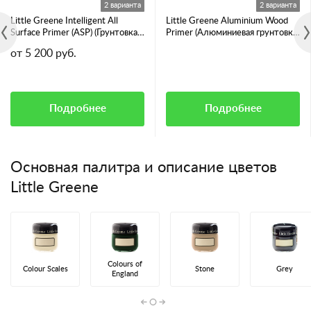
2 варианта
2 варианта
Little Greene Intelligent All
Little Greene Aluminium Wood
Surface Primer (ASP) (Грунтовка
Primer (Алюминиевая грунтовка
для всех видов поверхностей)
для смолянистых пород дерева)
от 5 200 руб.
Подробнее
Подробнее
Основная палитра и описание цветов
Little Greene
Colours of
Colour Scales
Stone
Grey
England