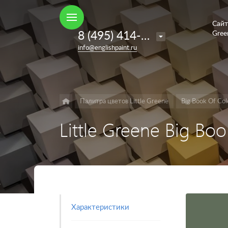
Сайт
Например,
8 (495) 414-35-98
Gree
French
Найти
в каталоге
info@englishpaint.ru
Grey
Палитра цветов Little Greene
Big Book Of Col
Little Greene Big Bo
Характеристики