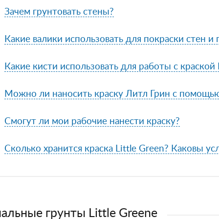
Зачем грунтовать стены?
Какие валики использовать для покраски стен и
Какие кисти использовать для работы с краской L
Можно ли наносить краску Литл Грин с помощь
Смогут ли мои рабочие нанести краску?
Сколько хранится краска Little Green? Каковы ус
альные грунты Little Greene