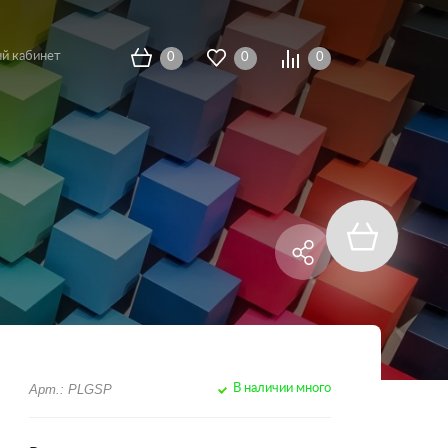
й кабинет
0
0
0
Арт.: PLGSP
В наличии много