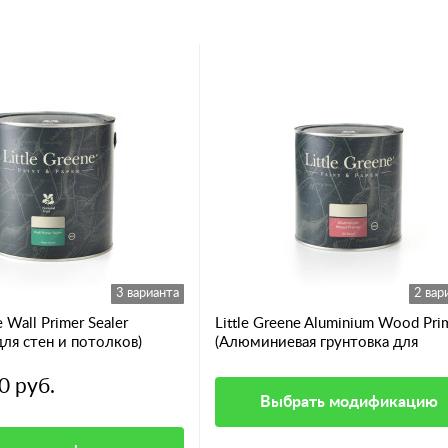
3 варианта
2 вар
e Wall Primer Sealer
Little Greene Aluminium Wood Pri
для стен и потолков)
(Алюминиевая грунтовка для
смолянистых пород дерева)
0 руб.
Выбрать модификацию