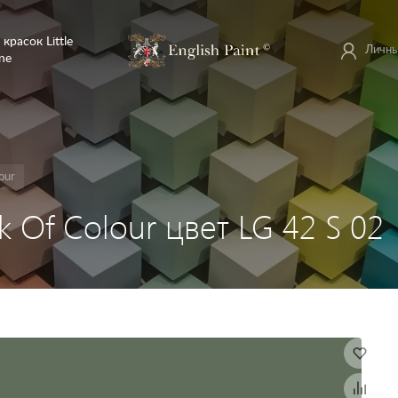
 красок Little
Личны
ne
our
ok Of Colour цвет LG 42 S 02