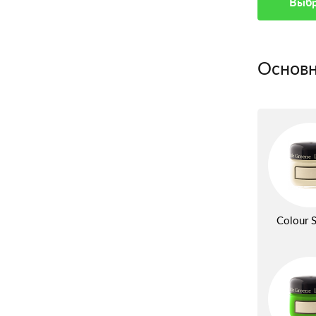
Выбр
Основн
Colour S