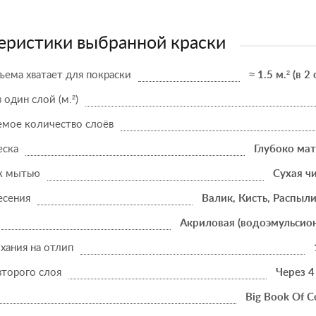
еристики выбранной краски
ъема хватает для покраски
≈ 1.5 м.² (в 2
в один слой (м.²)
мое количество слоёв
еска
Глубоко ма
к мытью
Сухая ч
есения
Валик, Кисть, Распыл
Акриловая (водоэмульсио
хания на отлип
второго слоя
Через 4
Big Book Of C