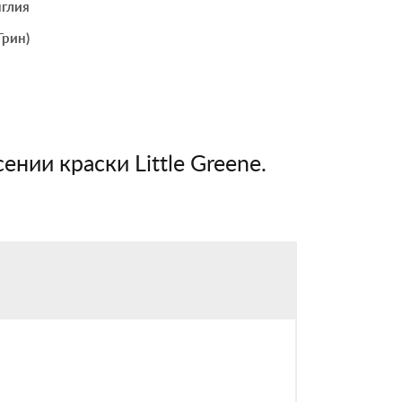
глия
Грин)
ении краски Little Greene.