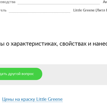
изводства
Ан
тель
Little Greene (Литл 
 о характеристиках, свойствах и нанес
дать другой вопрос
Цены на краску Little Greene