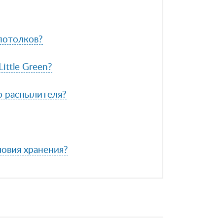
 потолков?
ittle Green?
ю распылителя?
ловия хранения?