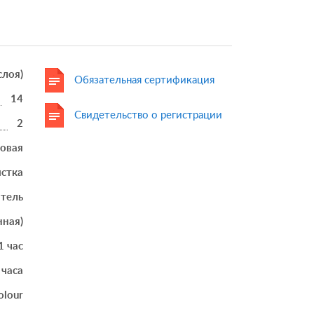
 слоя)
Обязательная сертификация
14
Свидетельство о регистрации
2
товая
истка
итель
нная)
1 час
 часа
olour