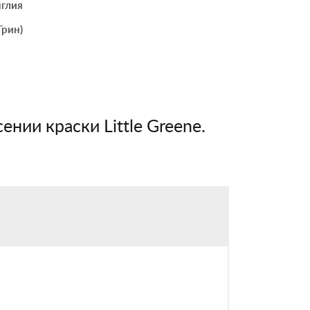
глия
Грин)
ении краски Little Greene.