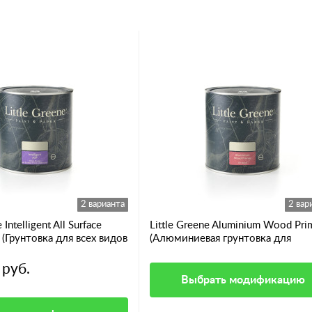
2 варианта
2 вар
 Intelligent All Surface
Little Greene Aluminium Wood Pri
) (Грунтовка для всех видов
(Алюминиевая грунтовка для
ей)
смолянистых пород дерева)
 руб.
Выбрать модификацию