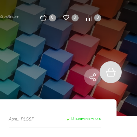
й кабинет
0
0
0
Арт.: PLGSP
В наличии много