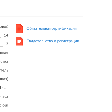
 слоя)
Обязательная сертификация
14
Свидетельство о регистрации
2
товая
истка
итель
нная)
1 час
 часа
olour