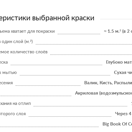
еристики выбранной краски
ъема хватает для покраски
≈ 1.5 м.² (в 2
в один слой (м.²)
мое количество слоёв
еска
Глубоко ма
к мытью
Сухая ч
есения
Валик, Кисть, Распыл
Акриловая (водоэмульсио
хания на отлип
второго слоя
Через 4
Big Book Of C