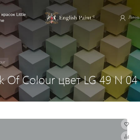
 красок Little
Личны
ne
our
ok Of Colour цвет LG 49 N 04