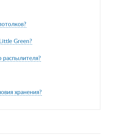
 потолков?
ittle Green?
ю распылителя?
ловия хранения?