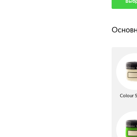
Выбр
Основн
Colour S