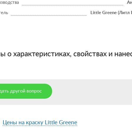
изводства
Ан
тель
Little Greene (Литл 
 о характеристиках, свойствах и нанес
дать другой вопрос
Цены на краску Little Greene