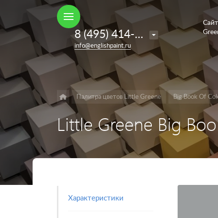
Сайт
Например,
8 (495) 414-35-98
Gree
French
Найти
в каталоге
info@englishpaint.ru
Grey
Палитра цветов Little Greene
Big Book Of Col
Little Greene Big Bo
Характеристики