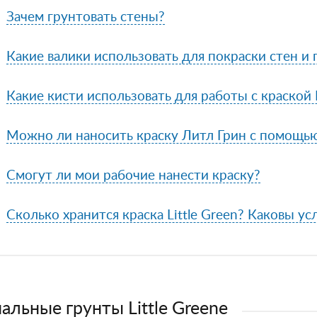
Зачем грунтовать стены?
Какие валики использовать для покраски стен и
Какие кисти использовать для работы с краской L
Можно ли наносить краску Литл Грин с помощь
Смогут ли мои рабочие нанести краску?
Сколько хранится краска Little Green? Каковы ус
альные грунты Little Greene