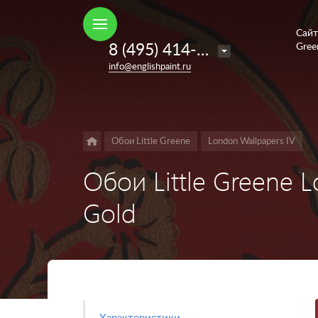
Сайт
Например,
8 (495) 414-35-98
Gree
French
Найти
в каталоге
info@englishpaint.ru
Grey
Обои Little Greene
London Wallpapers IV
Обои Little Greene L
Gold