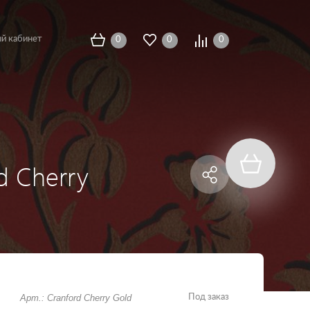
й кабинет
0
0
0
d Cherry
Арт.: Cranford Cherry Gold
Под заказ