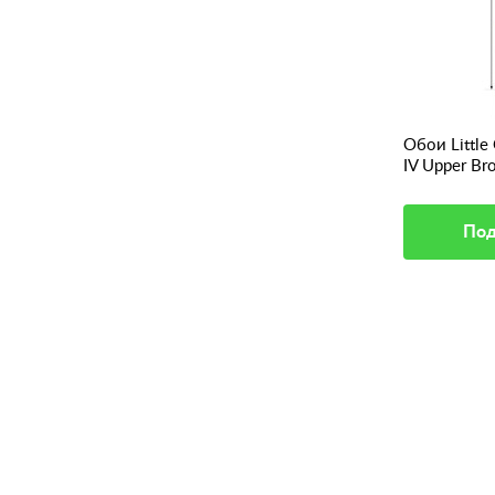
pers
Обои Little Greene London Wallpapers
Обои Little
IV Richmond Green Stella
IV Upper Bro
Подробное описание
Под