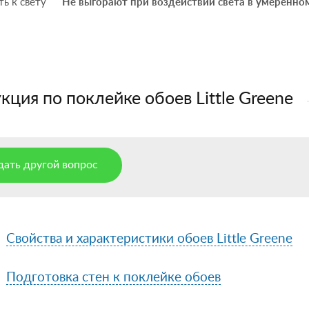
ь к свету
Не выгорают при воздействии света в умеренно
кция по поклейке обоев Little Greene
дать другой вопрос
Свойства и характеристики обоев Little Greene
Подготовка стен к поклейке обоев