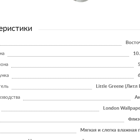
еристики
Восто
на
10
лона
унка
тель
Little Greene (Литл 
изводства
Ан
London Wallpape
Флиз
Мягкая и слегка влажная 