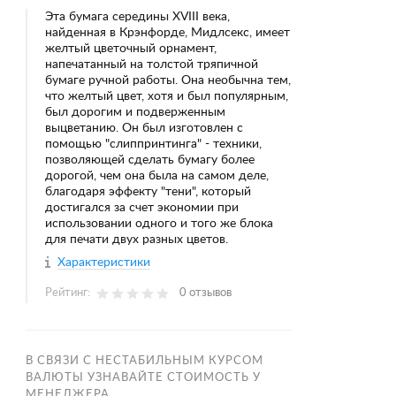
Эта бумага середины XVIII века,
найденная в Крэнфорде, Мидлсекс, имеет
желтый цветочный орнамент,
напечатанный на толстой тряпичной
бумаге ручной работы. Она необычна тем,
что желтый цвет, хотя и был популярным,
был дорогим и подверженным
выцветанию. Он был изготовлен с
помощью "слиппринтинга" - техники,
позволяющей сделать бумагу более
дорогой, чем она была на самом деле,
благодаря эффекту "тени", который
достигался за счет экономии при
использовании одного и того же блока
для печати двух разных цветов.
Характеристики
Рейтинг:
0 отзывов
В СВЯЗИ С НЕСТАБИЛЬНЫМ КУРСОМ
ВАЛЮТЫ УЗНАВАЙТЕ СТОИМОСТЬ У
МЕНЕДЖЕРА