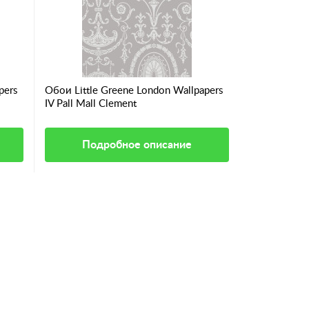
pers
Обои Little Greene London Wallpapers
Обои Little
IV Pall Mall Clement
IV Upper Bro
Подробное описание
Под