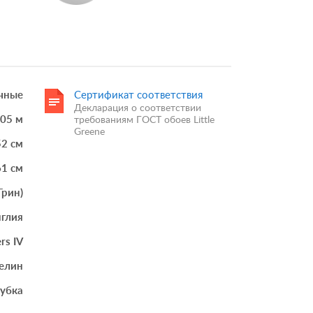
чные
Сертификат соответствия
Декларация о соответствии
.05 м
требованиям ГОСТ обоев Little
Greene
52 см
61 см
Грин)
глия
rs IV
елин
губка