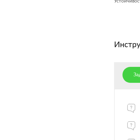
Устойчивост
Инстру
За