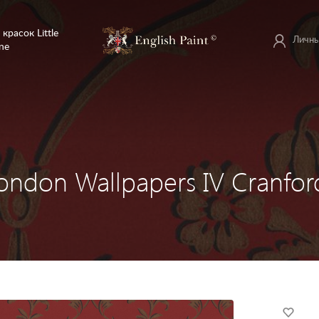
 красок Little
Личны
ne
ondon Wallpapers IV Cranfor