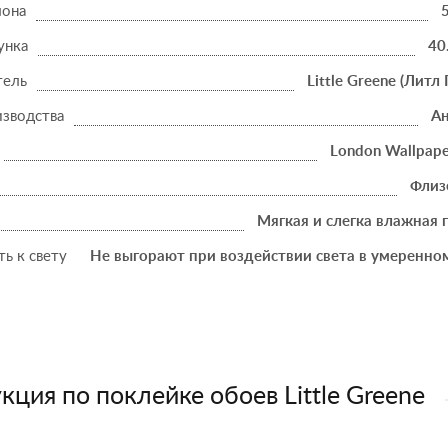
лона
унка
40
тель
Little Greene (Литл 
изводства
Ан
London Wallpape
Флиз
Мягкая и слегка влажная 
ь к свету
Не выгорают при воздействии света в умеренно
кция по поклейке обоев Little Greene