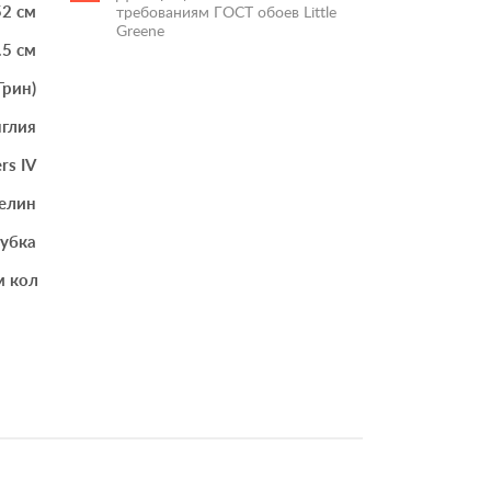
52 см
требованиям ГОСТ обоев Little
Greene
.5 см
Грин)
глия
rs IV
елин
губка
м количестве