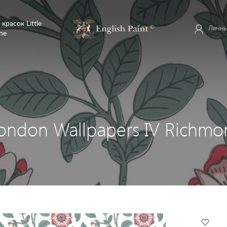
 красок Little
Личны
ne
London Wallpapers IV Richm