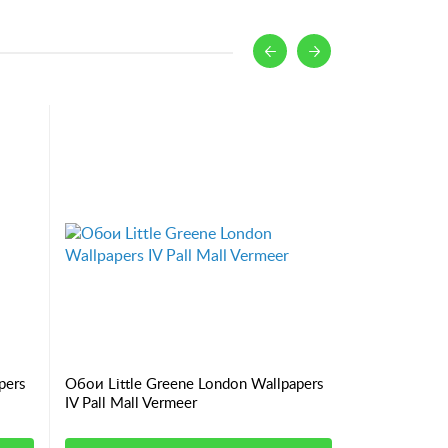
pers
Обои Little Greene London Wallpapers
Обои Little
IV Pall Mall Vermeer
IV Palace Ro