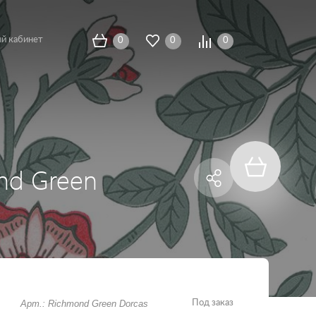
й кабинет
0
0
0
ond Green
Арт.: Richmond Green Dorcas
Под заказ