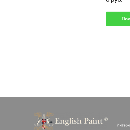
Подробное описание
Под
Интерне