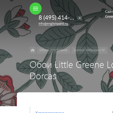
Сайт
Например,
8 (495) 414-35-98
Gree
French
Найти
в каталоге
info@englishpaint.ru
Grey
Обои Little Greene
London Wallpapers IV
Обои Little Greene 
Dorcas