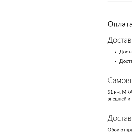
Оплата
Достав
Доста
Доста
Самов
51 км. МКА
внешней и 
Достав
Обои отпр