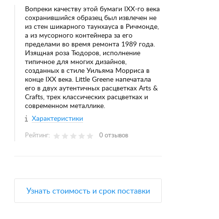
Вопреки качеству этой бумаги IXX-го века
сохранившийся образец был извлечен не
из стен шикарного таунхауса в Ричмонде,
а из мусорного контейнера за его
пределами во время ремонта 1989 года.
Изящная роза Тюдоров, исполнение
типичное для многих дизайнов,
созданных в стиле Уильяма Морриса в
конце IXX века. Little Greene напечатала
его в двух аутентичных расцветках Arts &
Crafts, трех классических расцветках и
современном металлике.
Характеристики
Рейтинг:
0 отзывов
Узнать стоимость и срок поставки