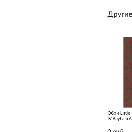
Другие
pers
Обои Little Greene London Wallpapers
Обои Little
IV Borough High St Stamp
IV Bayham A
0 руб.