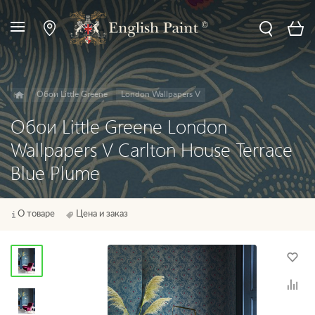
Обои Little Greene
London Wallpapers V
Обои Little Greene London
Wallpapers V Carlton House Terrace
Blue Plume
О товаре
Цена и заказ