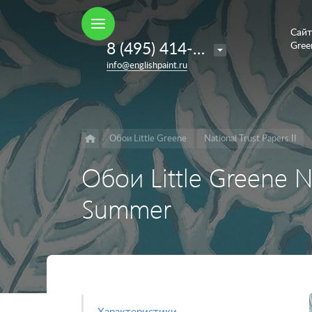
Сайт
Например,
8 (495) 414-35-98
Gree
French
Найти
в каталоге
info@englishpaint.ru
Grey
Обои Little Greene
National Trust Papers II
Обои Little Greene Na
Summer