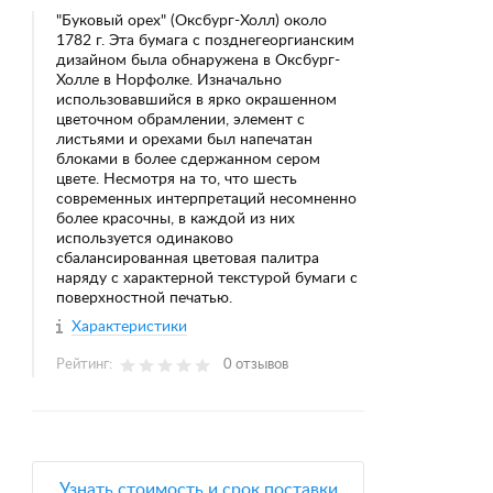
"Буковый орех" (Оксбург-Холл) около
1782 г. Эта бумага с позднегеоргианским
дизайном была обнаружена в Оксбург-
Холле в Норфолке. Изначально
использовавшийся в ярко окрашенном
цветочном обрамлении, элемент с
листьями и орехами был напечатан
блоками в более сдержанном сером
цвете. Несмотря на то, что шесть
современных интерпретаций несомненно
более красочны, в каждой из них
используется одинаково
сбалансированная цветовая палитра
наряду с характерной текстурой бумаги с
поверхностной печатью.
Характеристики
Рейтинг:
0 отзывов
Узнать стоимость и срок поставки