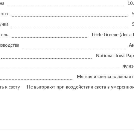
на
10
лона
унка
тель
Little Greene (Литл 
изводства
Ан
National Trust Pape
Флиз
Мягкая и слегка влажная 
ь к свету
Не выгорают при воздействии света в умеренно