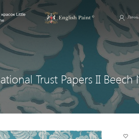
 красок Little
Личны
ne
tional Trust Papers II Beech