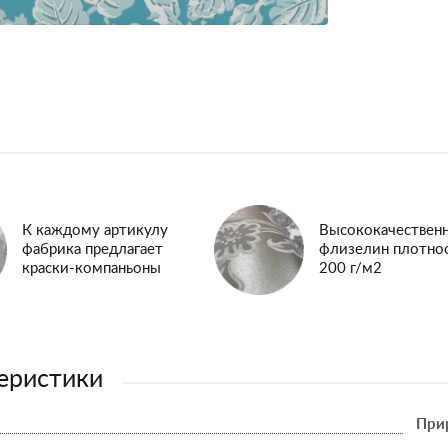
К каждому артикулу
Высококачествен
фабрика предлагает
флизелин плотно
краски-компаньоны
200 г/м2
еристики
При