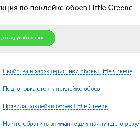
кция по поклейке обоев Little Greene
дать другой вопрос
Свойства и характеристики обоев Little Greene
Подготовка стен к поклейке обоев
Правила поклейки обоев Little Greene
На что обратить внимание для наилучшего резул