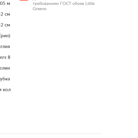
.05 м
требованиям ГОСТ обоев Little
Greene
52 см
52 см
Грин)
глия
rs II
елин
губка
м количестве