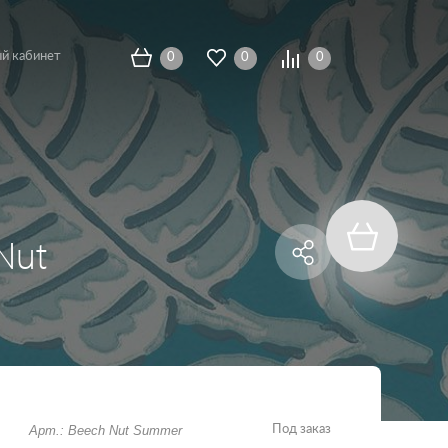
й кабинет
0
0
0
 Nut
Арт.: Beech Nut Summer
Под заказ