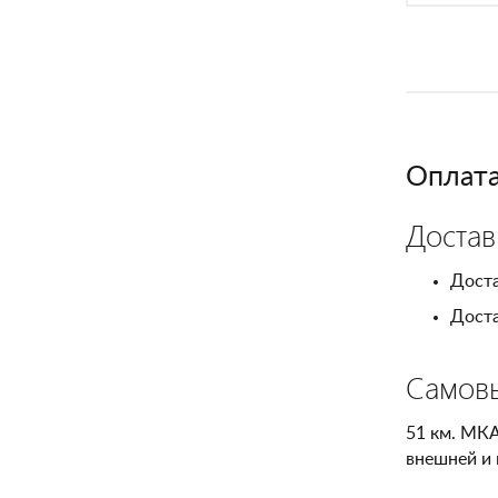
Оплата
Достав
Доста
Доста
Самов
51 км. МКА
внешней и 