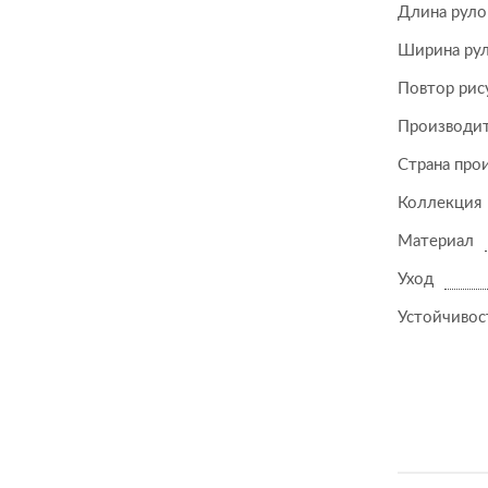
Длина руло
Ширина ру
Повтор рис
Производи
Страна про
Коллекция
Материал
Уход
Устойчивост