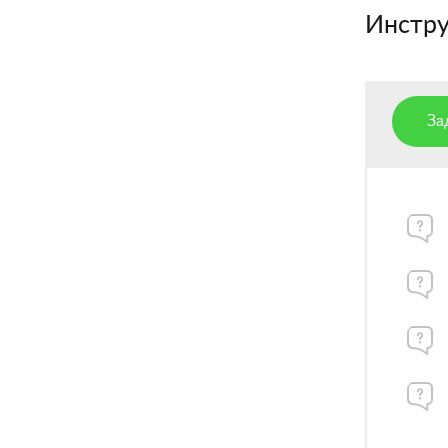
Инстру
За