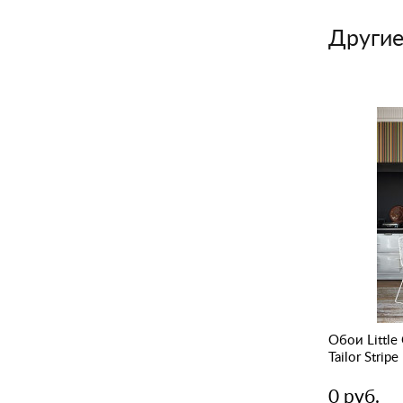
Другие
Обои Little Greene Painted Papers Paint
Обои Little
Spot Strawberry Cream
Tailor Strip
0 руб.