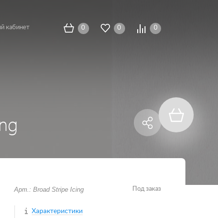
й кабинет
0
0
0
ing
Арт.: Broad Stripe Icing
Под заказ
Характеристики