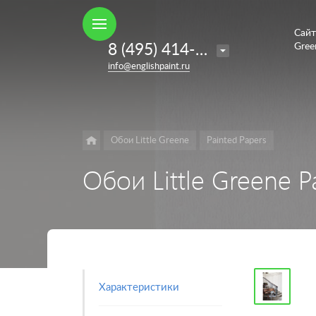
Сайт
Например,
8 (495) 414-35-98
Gree
French
Найти
в каталоге
info@englishpaint.ru
Grey
Обои Little Greene
Painted Papers
Обои Little Greene Pa
Характеристики