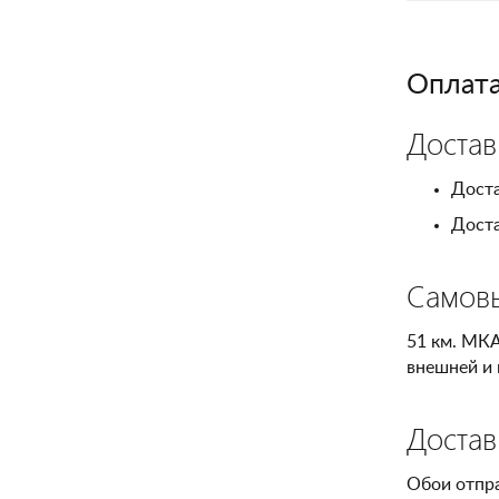
Оплата
Достав
Доста
Доста
Самов
51 км. МКА
внешней и 
Достав
Обои отпр