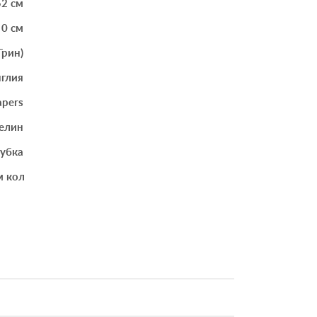
52 см
0 см
Грин)
глия
apers
елин
губка
м количестве