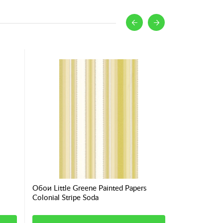
Обои Little Greene Painted Papers
Обои Little 
Colonial Stripe Soda
Ombré Stripe