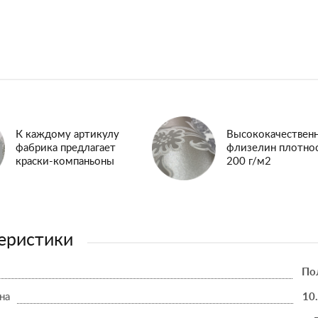
К каждому артикулу
Высококачествен
фабрика предлагает
флизелин плотно
краски-компаньоны
200 г/м2
еристики
По
на
10