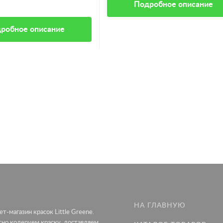
Подробное описание
робное описание
НА ГЛАВНУЮ
т-магазин красок Little Greene.
тно колеруем краску, доставляем