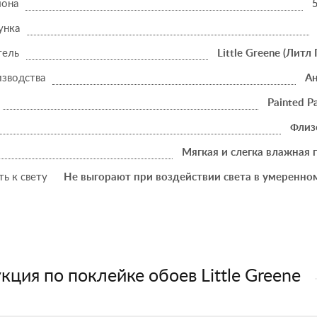
лона
унка
тель
Little Greene (Литл 
изводства
Ан
Painted P
Флиз
Мягкая и слегка влажная 
ь к свету
Не выгорают при воздействии света в умеренно
кция по поклейке обоев Little Greene