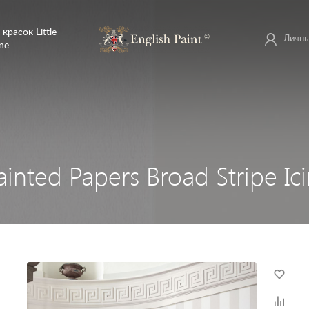
 красок Little
Личны
ne
inted Papers Broad Stripe Ic