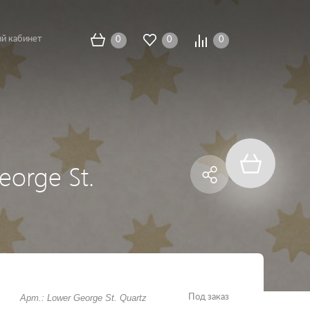
й кабинет
0
0
0
eorge St.
Арт.: Lower George St. Quartz
Под заказ