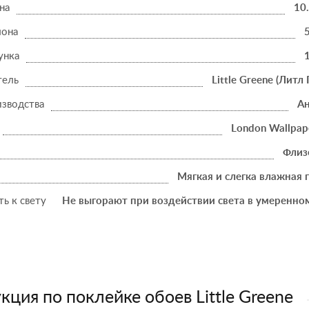
на
10
лона
унка
тель
Little Greene (Литл 
изводства
Ан
London Wallpap
Флиз
Мягкая и слегка влажная 
ь к свету
Не выгорают при воздействии света в умеренно
кция по поклейке обоев Little Greene