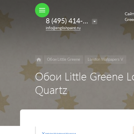
Сайт
Например,
8 (495) 414-35-98
Gree
French
Найти
в каталоге
info@englishpaint.ru
Grey
Обои Little Greene
London Wallpapers V
Обои Little Greene 
Quartz