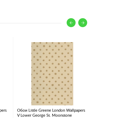
pers
Обои Little Greene London Wallpapers
Обои Little
V Lower George St. Moonstone
V Carlton H