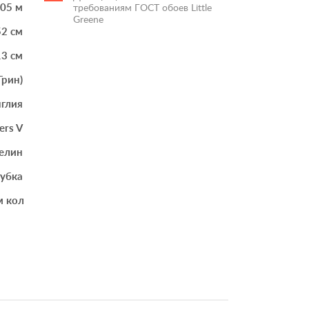
.05 м
требованиям ГОСТ обоев Little
Greene
52 см
13 см
Грин)
глия
ers V
елин
губка
м количестве