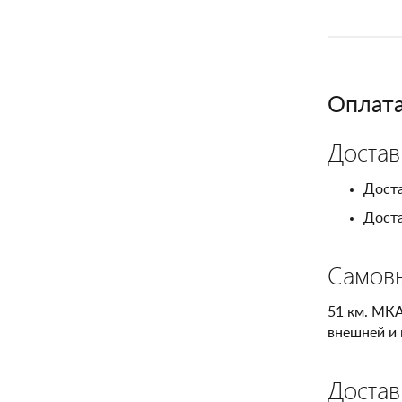
Оплата
Достав
Доста
Доста
Самов
51 км. МКА
внешней и 
Достав