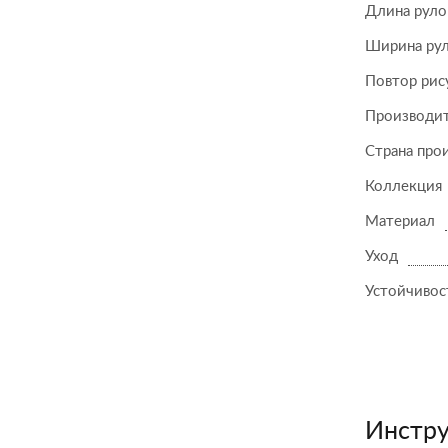
Длина руло
Ширина ру
Повтор рис
Производи
Страна про
Коллекция
Материал
Уход
Устойчивост
Инстру