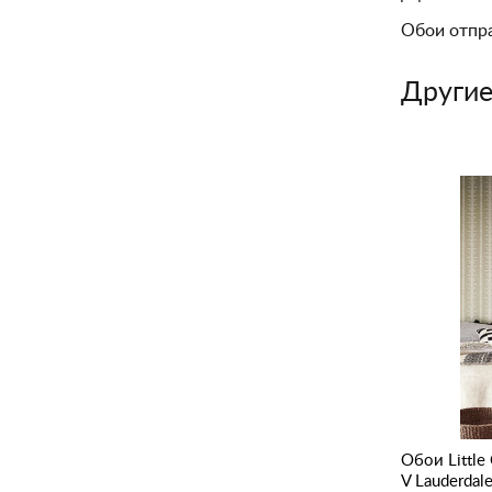
Обои отпр
Другие
pers
Обои Little Greene London Wallpapers
Обои Little
V St James's Park Suede Fade
V Lauderdal