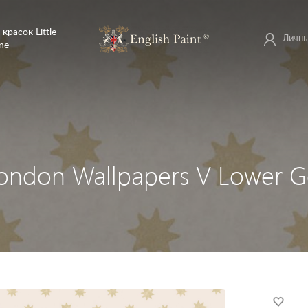
 красок Little
Личны
ne
London Wallpapers V Lower G