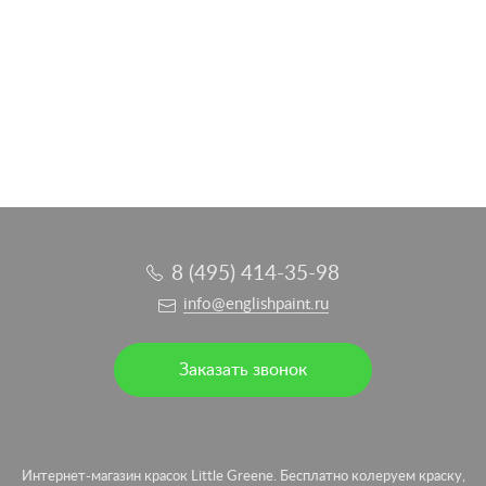
Подробное описание
Подробное описание
Подробное описание
Подробное описание
Подробное описание
Подробное описание
Подробное описание
Подробное описание
8 (495) 414-35-98
info@englishpaint.ru
Заказать звонок
Интернет-магазин красок Little Greene. Бесплатно колеруем краску,