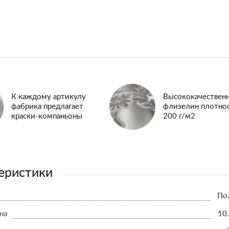
К каждому артикулу
Высококачествен
фабрика предлагает
флизелин плотно
краски-компаньоны
200 г/м2
еристики
По
на
10