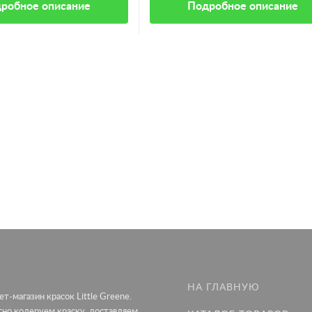
робное описание
Подробное описание
НА ГЛАВНУЮ
т-магазин красок Little Greene.
тно колеруем краску, доставляем