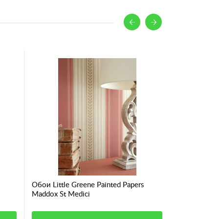
Обои Little Greene Painted Papers
Обои Little 
Maddox St Medici
Colonial Str