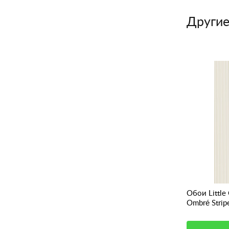
Другие
Обои Little Greene Painted Papers
Обои Little
Tailor Stripe Bakerloo
Ombré Strip
0 руб.