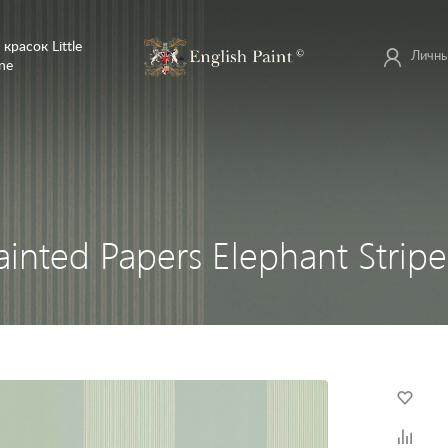
 красок Little
Личны
ne
inted Papers Elephant Stripe