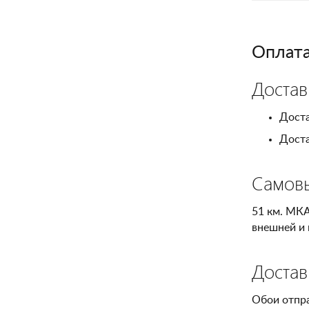
Оплата
Достав
Доста
Доста
Самов
51 км. МКА
внешней и 
Достав
Обои отпр