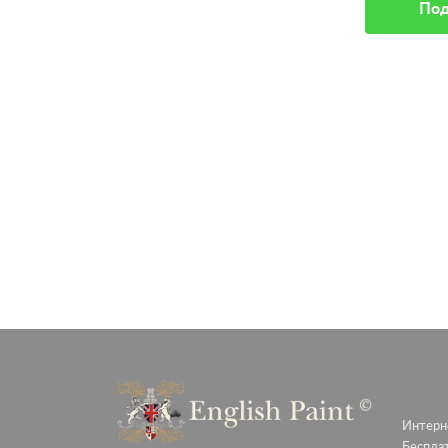
Под
Подробное описание
Интерне
Беспла