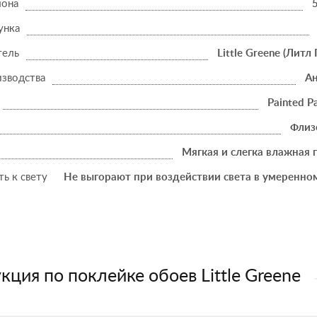
лона
унка
тель
Little Greene (Литл 
изводства
Ан
Painted P
Флиз
Мягкая и слегка влажная 
ь к свету
Не выгорают при воздействии света в умеренно
кция по поклейке обоев Little Greene