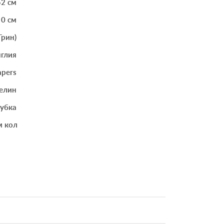
52 см
0 см
Грин)
глия
apers
елин
губка
м количестве