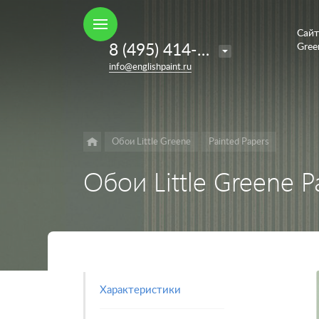
Сайт
Например,
8 (495) 414-35-98
Gree
French
Найти
в каталоге
info@englishpaint.ru
Grey
Обои Little Greene
Painted Papers
Обои Little Greene Pa
Характеристики